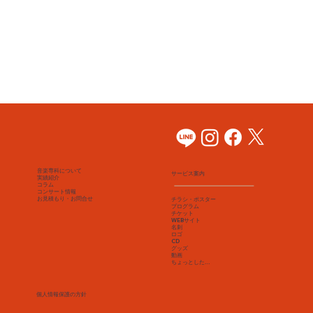
音楽専科について
サービス案内
実績紹介
コラム
コンサート情報
​お見積もり・お問合せ
チラシ・ポスター
プログラム
チケット
WEBサイト
名刺
​ロゴ
CD
Write a Title Here
グッズ
動画
ちょっとした…
This is the space to introduce visitors to the business or brand. Briefly explain who's behind it, what it does and what makes it unique. Share its core
values and what this site has to offer.
個人情報保護の方針
Explore