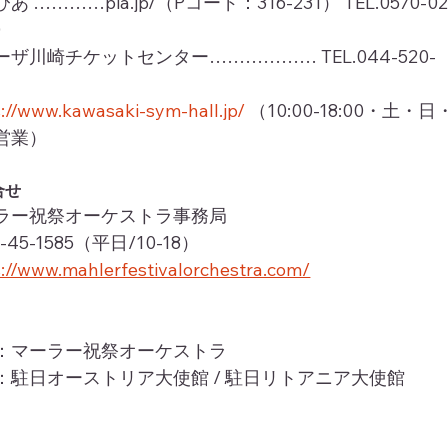
あ …………pia.jp/（Pコード：316-231） TEL.0570-02
0
ーザ川崎チケットセンター……………… TEL.044-520-
0
s://www.kawasaki-sym-hall.jp/
 （10:00-18:00・土・日
営業）
合せ
ラー祝祭オーケストラ事務局
2-45-1585（平日/10-18）
s://www.mahlerfestivalorchestra.com/
：マーラー祝祭オーケストラ　
：駐日オーストリア大使館 / 駐日リトアニア大使館