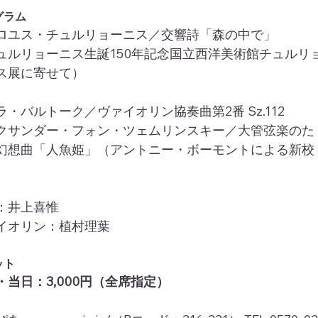
グラム
ロユス・チュルリョーニス／交響詩「森の中で」
ュルリョーニス生誕150年記念国立西洋美術館チュルリ
ス展に寄せて）
ラ・バルトーク／ヴァイオリン協奏曲第2番 Sz.112
クサンダー・フォン・ツェムリンスキー／大管弦楽のた
幻想曲「人魚姫」（アントニー・ボーモントによる新校
）
：井上喜惟
イオリン：植村理葉
ット
・当日：3,000円（全席指定）