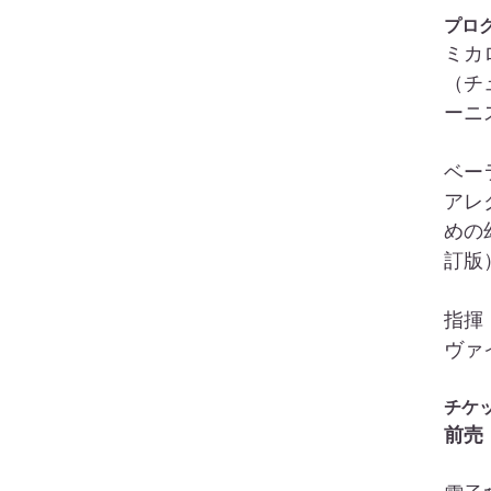
プロ
ミカ
（チ
ーニ
ベー
アレ
めの
訂版
指揮
ヴァ
チケ
前売