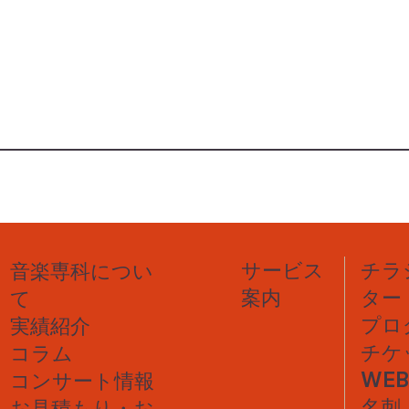
チラ
サービス
音楽専科につい
ター
案内
て
プロ
実績紹介
チケ
コラム
WE
コンサート情報
名刺
​お見積もり・お