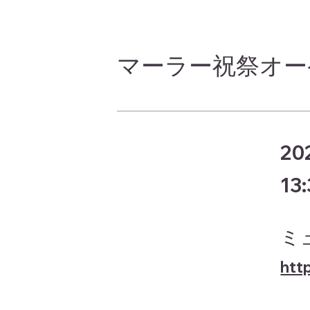
マーラー祝祭オー
20
13
ミ
htt