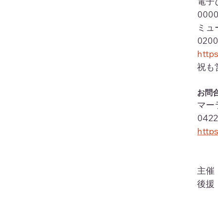
電子ぴ
000
ミュ
020
http
祝も
お問
マー
042
http
主催
後援