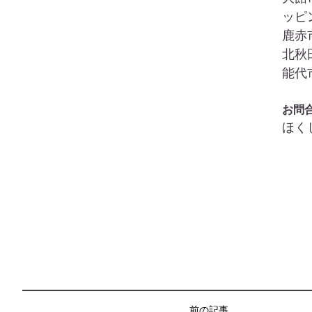
ッピン
鹿赤市
北秋田
能代市
お問
ほく
前の記事