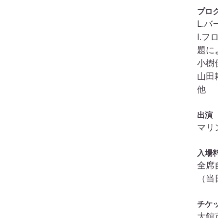
プロ
L.
I.
題に
小樹
山田
他
出演
マリ
入場
全席自
（当
チケ
大館市