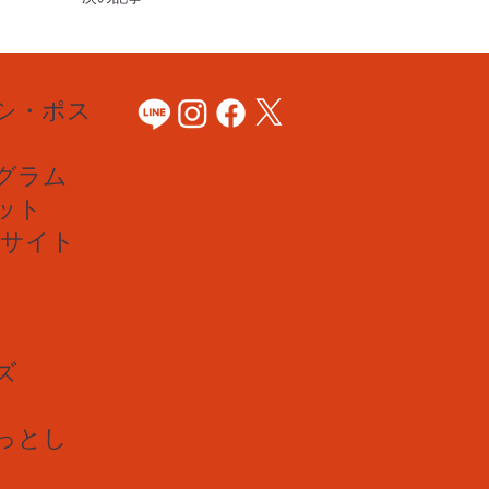
シ・ポス
グラム
ット
Bサイト
ズ
っとし