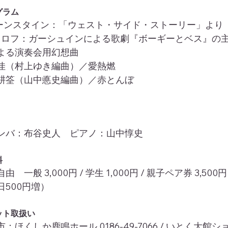
グラム
バーンスタイン：「ウェスト・サイド・ストーリー」より
フロロフ：ガーシュインによる歌劇『ボーギーとベス』の
よる演奏会用幻想曲
佳（村上ゆき編曲）／愛熱燃
耕筌（山中悳史編曲）／赤とんぼ 
ンバ：布谷史人　ピアノ：山中惇史
料
由　一般 3,000円 / 学生 1,000円 / 親子ペア券 3,500円
日500円増）
ット取扱い
：ほくしか鹿鳴ホール 0186-49-7066 / いとく大館シ