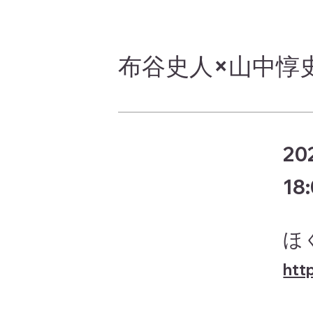
布谷史人×山中惇
20
18
ほ
htt