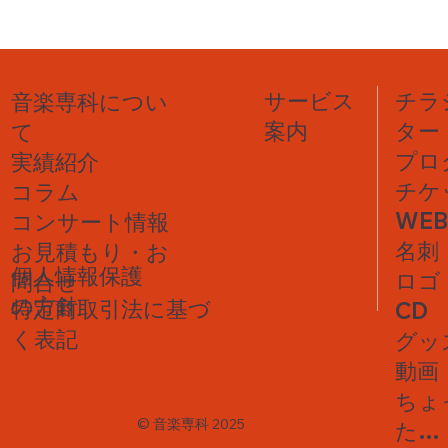
チラ
サービス
音楽専科につい
ター
案内
て
プロ
実績紹介
チケ
コラム
WE
コンサート情報
名刺
​お見積もり・お
個人情報保護
​ロゴ
問合せ
の方針
特定商取引法に基づ
CD
く表記
グッ
動画
ちょ
©︎ 音楽専科 2025
た…