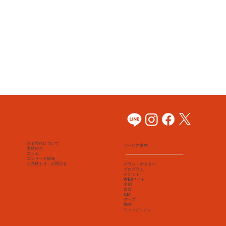
音楽専科について
サービス案内
実績紹介
コラム
コンサート情報
​お見積もり・お問合せ
チラシ・ポスター
プログラム
チケット
WEBサイト
名刺
​ロゴ
CD
Write a Title Here
グッズ
動画
ちょっとした…
This is the space to introduce visitors to the business or brand. Briefly explain who's behind it, what it does and what makes it unique. Share its core
values and what this site has to offer.