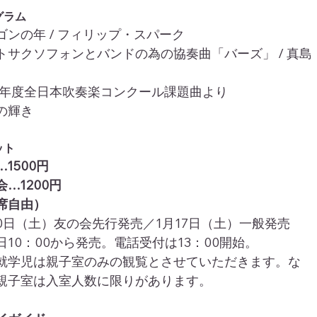
グラム
ゴンの年 / フィリップ・スパーク
トサクソフォンとバンドの為の協奏曲「バーズ」 / 真島
26年度全日本吹奏楽コンクール課題曲より
の輝き
ット
1500円
会…1200円
席自由）
10日（土）友の会先行発売／1月17日（土）一般発売
日10：00から発売。電話受付は13：00開始。
就学児は親子室のみの観覧とさせていただきます。な
親子室は入室人数に限りがあります。　