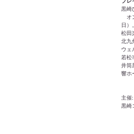
プレ
黒崎
　オ
日）
松田
北九
ウェ
若松
井筒
響ホ
主催
黒崎