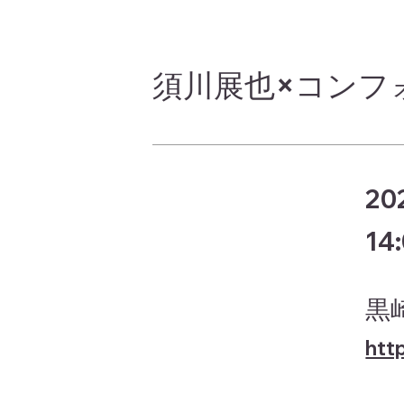
須川展也×コンフ
20
14
黒
htt