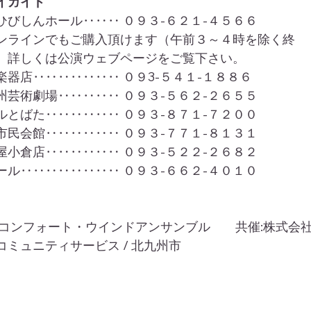
イガイド
ひびしんホール‥‥‥ ０９３-６２１-４５６６
ンラインでもご購入頂けます（午前３～４時を除く終
。詳しくは公演ウェブページをご覧下さい。
楽器店‥‥‥‥‥‥‥ ０９3-５４１-１８８６
州芸術劇場‥‥‥‥‥ ０９３-５６２-２６５５
ルとばた‥‥‥‥‥‥ ０９３-８７１-７２００
市民会館‥‥‥‥‥‥ ０９３-７７１-８１３１
屋小倉店‥‥‥‥‥‥ ０９３-５２２-２６８２
ール‥‥‥‥‥‥‥‥ ０９３-６６２-４０１０
:コンフォート・ウインドアンサンブル　　共催:株式会
コミュニティサービス / 北九州市