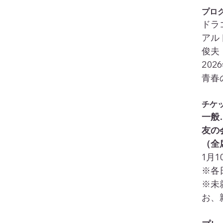
プロ
ドラ
アル
俊夫
20
青春
チケ
一般…
友の
（全
1月
※各
※未
お、